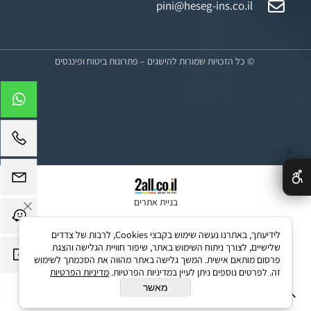
pini@heseg-ins.co.il
© כל הזכויות שמורות להישגים – פתרונות ביטוח ופיננסים
הישגים סוכנות לביטוח בע"מ
גולדה מאיר 3 נס ציונה
nes ziona, Central District 7608803
ישראל
+972546904475
✕
בניית אתרים
לידיעתך, באתרנו נעשה שימוש בקבצי Cookies, לרבות של צדדים
שלישיים, לצורך ניתוח השימוש באתר, שיפור חוויית הגלישה והצגת
פרסום מותאם אישית. המשך גלישה באתר מהווה את הסכמתך לשימוש
זה. לפרטים נוספים ניתן לעיין במדיניות הפרטיות.
מדיניות הפרטיות
מאשר